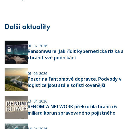
Další aktuality
01. 07. 2026
Ransomware: Jak řídit kybernetická rizika a
chránit své podnikání
01. 06. 2026
Pozor na fantomové dopravce. Podvody v
logistice jsou stále sofistikovanější
21. 04. 2026
RENOMIA NETWORK překročila hranici 6
miliard korun spravovaného pojistného
16. 04. 2026