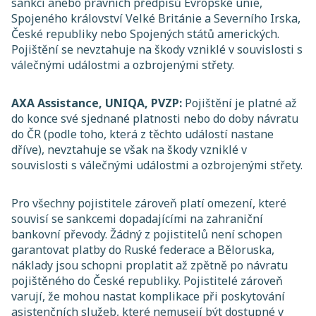
sankcí anebo právních předpisů Evropské unie,
Spojeného království Velké Británie a Severního Irska,
České republiky nebo Spojených států amerických.
Pojištění se nevztahuje na škody vzniklé v souvislosti s
válečnými událostmi a ozbrojenými střety.
AXA Assistance, UNIQA, PVZP:
Pojištění je platné až
do konce své sjednané platnosti nebo do doby návratu
do ČR (podle toho, která z těchto událostí nastane
dříve), nevztahuje se však na škody vzniklé v
souvislosti s válečnými událostmi a ozbrojenými střety.
Pro všechny pojistitele zároveň platí omezení, které
souvisí se sankcemi dopadajícími na zahraniční
bankovní převody. Žádný z pojistitelů není schopen
garantovat platby do Ruské federace a Běloruska,
náklady jsou schopni proplatit až zpětně po návratu
pojištěného do České republiky. Pojistitelé zároveň
varují, že mohou nastat komplikace při poskytování
asistenčních služeb, které nemusejí být dostupné v