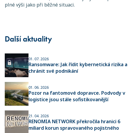
plné výši jako při běžné situaci.
Další aktuality
01. 07. 2026
Ransomware: Jak řídit kybernetická rizika a
chránit své podnikání
01. 06. 2026
Pozor na fantomové dopravce. Podvody v
logistice jsou stále sofistikovanější
21. 04. 2026
RENOMIA NETWORK překročila hranici 6
miliard korun spravovaného pojistného